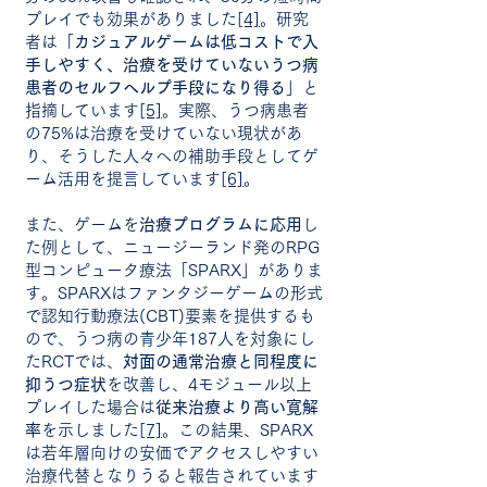
プレイでも効果がありました
[4]
。研究
者は「
カジュアルゲームは低コストで入
手しやすく、治療を受けていないうつ病
患者のセルフヘルプ手段になり得る
」と
指摘しています
[5]
。実際、うつ病患者
の75%は治療を受けていない現状があ
り、そうした人々への補助手段としてゲ
ーム活用を提言しています
[6]
。
また、ゲームを
治療プログラムに応用
し
た例として、ニュージーランド発のRPG
型コンピュータ療法「SPARX」がありま
す。SPARXはファンタジーゲームの形式
で認知行動療法(CBT)要素を提供するも
ので、うつ病の青少年187人を対象にし
たRCTでは、
対面の通常治療と同程度に
抑うつ症状
を改善し、4モジュール以上
プレイした場合は
従来治療より高い寛解
率
を示しました
[7]
。この結果、SPARX
は若年層向けの安価でアクセスしやすい
治療代替となりうると報告されています