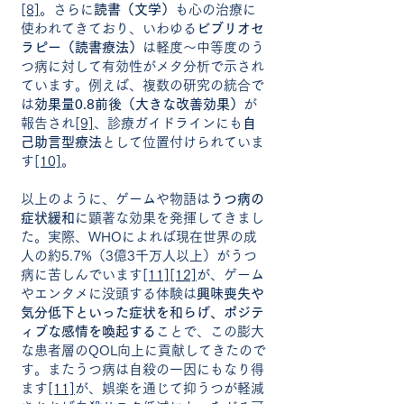
[8]
。さらに
読書（文学）
も心の治療に
使われてきており、いわゆる
ビブリオセ
ラピー（読書療法）
は軽度～中等度のう
つ病に対して有効性がメタ分析で示され
ています。例えば、複数の研究の統合で
は
効果量0.8前後（大きな改善効果）
が
報告され
[9]
、診療ガイドラインにも
自
己助言型療法
として位置付けられていま
す
[10]
。
以上のように、ゲームや物語は
うつ病の
症状緩和
に顕著な効果を発揮してきまし
た。実際、WHOによれば現在世界の成
人の約5.7%（3億3千万人以上）がうつ
病に苦しんでいます
[11]
[12]
が、ゲーム
やエンタメに没頭する体験は
興味喪失や
気分低下といった症状を和らげ、ポジテ
ィブな感情を喚起する
ことで、この膨大
な患者層のQOL向上に貢献してきたので
す。またうつ病は自殺の一因にもなり得
ます
[11]
が、娯楽を通じて抑うつが軽減