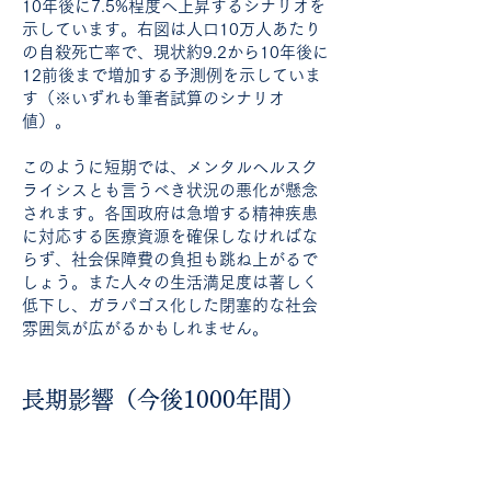
10年後に7.5%程度へ上昇するシナリオを
示しています。右図は人口10万人あたり
の自殺死亡率で、現状約9.2から10年後に
12前後まで増加する予測例を示していま
す（※いずれも筆者試算のシナリオ
値）。
このように短期では、メンタルヘルスク
ライシスとも言うべき状況の悪化が懸念
されます。各国政府は急増する精神疾患
に対応する医療資源を確保しなければな
らず、社会保障費の負担も跳ね上がるで
しょう。また人々の生活満足度は著しく
低下し、ガラパゴス化した閉塞的な社会
雰囲気が広がるかもしれません。
長期影響（今後1000年間）
さらに西暦3000年頃まで1000年間、人
類が一切のゲーム・エンターテインメン