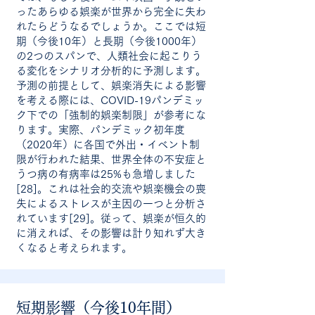
ったあらゆる娯楽が世界から完全に失わ
れたらどうなるでしょうか。ここでは短
期（今後10年）と長期（今後1000年）
の2つのスパンで、人類社会に起こりう
る変化をシナリオ分析的に予測します。
予測の前提として、娯楽消失による影響
を考える際には、COVID-19パンデミッ
ク下での「強制的娯楽制限」が参考にな
ります。実際、パンデミック初年度
（2020年）に各国で外出・イベント制
限が行われた結果、世界全体の不安症と
うつ病の有病率は25%も急増しました
[28]。これは社会的交流や娯楽機会の喪
失によるストレスが主因の一つと分析さ
れています[29]。従って、娯楽が恒久的
に消えれば、その影響は計り知れず大き
くなると考えられます。
短期影響（今後10年間）