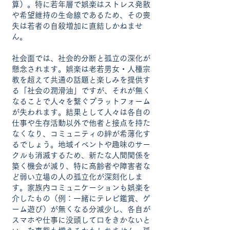
算）。特に若年層で娯楽はストレス発散
や希望維持の生命線であるため、その喪
失は若者の自殺増加に直結しかねませ
ん。
社会面では、社会的分断と孤立の深化が
懸念されます。娯楽は老若男女・人種宗
教を超えて共通の話題と楽しみを提供す
る「社会の潤滑油」ですが、それが無く
なることで人々を繋ぐプラットフォーム
が失われます。結果として人々は各自の
仕事や生存活動以外で他者と接点を持た
なくなり、コミュニティの絆が希薄化す
るでしょう。地域イベントや趣味のサー
クルも消滅するため、新たな人間関係を
築く機会が減り、特に高齢者や障害者な
ど弱い立場の人の孤立化が深刻化しま
す。家族内コミュニケーションも娯楽を
介したもの（例：一緒にテレビ鑑賞、ゲ
ーム遊び）が無くなる分減少し、各自が
スマホや仕事に没頭して口をきかないと