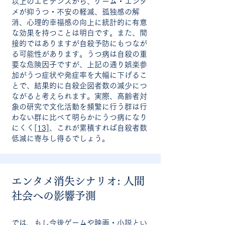
以上のエビデンスから、ゲーム・エンタ
メが抑うつ・不安の軽減、孤独感の解
消、心理的幸福感の向上に統計的に有意
な効果を持つことは明白です。また、間
接的ではありますが自殺予防にもつなが
る可能性があります。うつ病は自殺の重
要な危険因子ですが、上記の通り娯楽参
加がうつ症状や発症率を大幅に下げるこ
とで、結果的に自殺企図者数の減少につ
ながると考えられます。実際、高齢者対
象の研究で文化活動を頻繁に行う群は行
わない群に比べて明らかにうつ病になり
にくく
[13]
、これが累積すれば自殺者数
低減に寄与し得るでしょう。
エンタメ消失シナリオ: 人間
社会への影響予測
では、もし今後ゲームや映画・小説とい