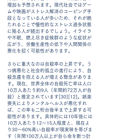
増加も予想されます。現代社会ではゲー
ムや映画がストレス解消のコーピング手
段となっている人が多いため、それが絶
たれることで慢性的なストレス過多状態
に陥る人が続出するでしょう。イライラ
や不眠、燃え尽き症候群のような症状が
広がり、労働生産性の低下や人間関係の
悪化を招く可能性があります。
さらに重大なのは自殺率の上昇です。う
つ病悪化と社会的孤立の進行により、自
殺念慮を抱える人が増える懸念がありま
す。現在、世界全体の自殺死亡率は人口
10万人あたり約9人（年間約72万人が自
殺）と推定されています[30][12]。娯楽
喪失によりメンタルヘルスが悪化すれ
ば、この率も二桁台後半まで上昇する可
能性があります。具体的には10年後には
10万人あたり12～15人程度と、現在よ
り30～60%高い自殺率が現実味を帯びま
す（年間100万人以上が自ら命を断つ計