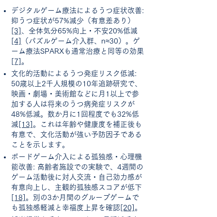
デジタルゲーム療法によるうつ症状改善:
抑うつ症状が57%減少（有意差あり）
[3]
、全体気分65%向上・不安20%低減
[4]
（パズルゲーム介入群、n≈30）。ゲ
ーム療法SPARXも通常治療と同等の効果
[7]
。
文化的活動によるうつ発症リスク低減:
50歳以上2千人規模の10年追跡研究で、
映画・劇場・美術館などに月1以上で参
加する人は将来のうつ病発症リスクが
48%低減。数か月に1回程度でも32%低
減
[13]
。これは年齢や健康度を補正後も
有意で、文化活動が強い予防因子である
ことを示します。
ボードゲーム介入による孤独感・心理機
能改善: 高齢者施設での実験で、4週間の
ゲーム活動後に対人交流・自己効力感が
有意向上し、主観的孤独感スコアが低下
[18]
。別の3か月間のグループゲームで
も孤独感軽減と幸福度上昇を確認
[20]
。