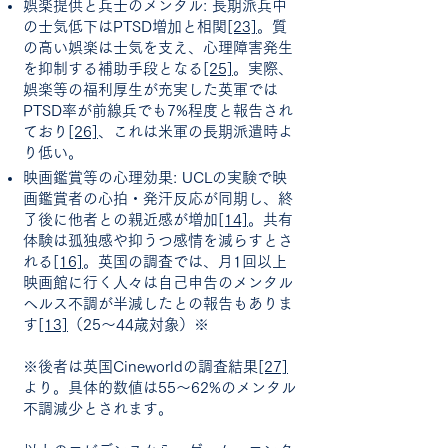
娯楽提供と兵士のメンタル: 長期派兵中
の士気低下はPTSD増加と相関
[23]
。質
の高い娯楽は士気を支え、心理障害発生
を抑制する補助手段となる
[25]
。実際、
娯楽等の福利厚生が充実した英軍では
PTSD率が前線兵でも7%程度と報告され
ており
[26]
、これは米軍の長期派遣時よ
り低い。
映画鑑賞等の心理効果: UCLの実験で映
画鑑賞者の心拍・発汗反応が同期し、終
了後に他者との親近感が増加
[14]
。共有
体験は孤独感や抑うつ感情を減らすとさ
れる
[16]
。英国の調査では、月1回以上
映画館に行く人々は自己申告のメンタル
ヘルス不調が半減したとの報告もありま
す
[13]
（25～44歳対象）※
※後者は英国Cineworldの調査結果
[27]
より。具体的数値は55～62%のメンタル
不調減少とされます。