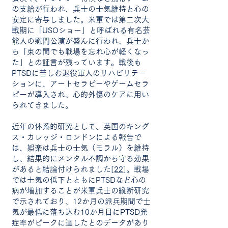
の支給が行われ、兵士の士気維持と心の
安定に寄与しました。米軍では第二次大
戦期に「USOショー」と呼ばれる有名芸
能人の慰問公演が盛んに行われ、兵士か
ら「束の間でも戦場を忘れ心が軽くなっ
た」との証言が残っています。戦後も
PTSDに苦しむ退役軍人のリハビリテー
ションに、アートセラピーやゲームセラ
ピーが導入され、心的外傷のケアに用い
られてきました。
近年の体系的研究として、英国のキング
ス・カレッジ・ロンドンによる報告で
は、娯楽は兵士の士気（モラル）を維持
し、結果的にメンタル不調から守る効果
があると結論付けられました
[22]
。戦場
では士気の低下とともにPTSDなど心の
病が増加することが米軍兵士の縦断研究
で示されており、12か月の派兵期間で士
気が最低に落ち込む10か月目にPTSD発
症率がピークに達したとのデータがあり