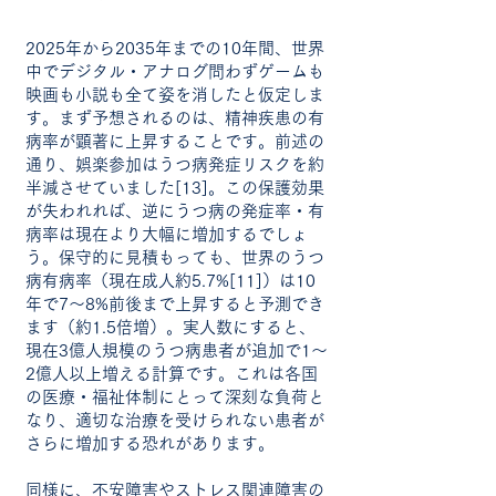
2025年から2035年までの10年間、世界
中でデジタル・アナログ問わずゲームも
映画も小説も全て姿を消したと仮定しま
す。まず予想されるのは、精神疾患の有
病率が顕著に上昇することです。前述の
通り、娯楽参加はうつ病発症リスクを約
半減させていました[13]。この保護効果
が失われれば、逆にうつ病の発症率・有
病率は現在より大幅に増加するでしょ
う。保守的に見積もっても、世界のうつ
病有病率（現在成人約5.7%[11]）は10
年で7～8%前後まで上昇すると予測でき
ます（約1.5倍増）。実人数にすると、
現在3億人規模のうつ病患者が追加で1～
2億人以上増える計算です。これは各国
の医療・福祉体制にとって深刻な負荷と
なり、適切な治療を受けられない患者が
さらに増加する恐れがあります。
同様に、不安障害やストレス関連障害の