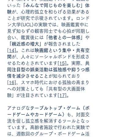
いった
「みんなで同じものを楽しむ」体
験
が、心理的孤立を和らげる効果がある
ことが研究で示唆されています。ロンド
ン大学(UCL)の実験では、映画鑑賞中に
見ず知らずの観客同士でも心拍が同期し
合い、鑑賞後には
「他者との一体感」
や
「親近感の増大」
が報告されました
[14]
。これは
映画館という集中・共有空
間
が、人々にソーシャルボンドを形成さ
せるためとされています
[15]
。実際、
共
同注目型の娯楽活動は孤独感や抑うつ感
情を減少させること
が知られており
[16]
、スマホ時代における孤独の高まり
への対策としても「共有型の大画面体
験」が注目されています
[17]
。
アナログな
テーブルトップ・ゲーム（ボ
ードゲームやカードゲーム）
も、対面交
流を促し孤立感を解消するツールとなっ
ています。高齢者施設で行われた実験で
は、週数回のグループ・ボードゲーム活