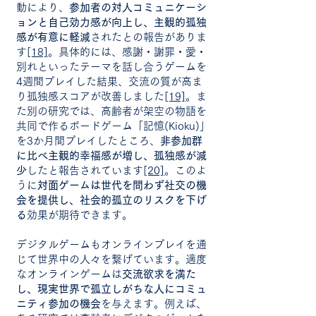
動により、
参加者の対人コミュニケーシ
ョンと自己効力感が向上し、主観的孤独
感が有意に軽減
されたとの報告がありま
す
[18]
。具体的には、感謝・謝罪・愛・
別れといったテーマを話し合うゲームを
4週間プレイした結果、交流の質が高ま
り孤独感スコアが改善しました
[19]
。ま
た別の研究では、高齢者が架空の物語を
共同で作るボードゲーム「記憶(Kioku)」
を3か月間プレイしたところ、
非参加群
に比べ主観的幸福感が増し、孤独感が減
少
したと報告されています
[20]
。このよ
うに
対面ゲームは世代を問わず社交の機
会を提供し、社会的孤立のリスクを下げ
る
効果が期待できます。
デジタルゲームもオンラインプレイを通
じて世界中の人々を繋げています。適度
なオンラインゲームは
交流欲求を満た
し、現実世界で孤立しがちな人にコミュ
ニティ参加の機会
を与えます。例えば、