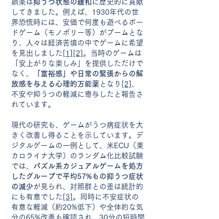
娯楽は
抑うつ状態の緩和
に歴史的に貢献
してきました。例えば、1930年代の世
界恐慌時には、安価で何度も遊べるボー
ドゲーム（モノポリー等）がブームとな
り、人々は経済苦境の中でゲームに希望
を見出しました
[1]
[2]
。当時のゲームは
「安上がりな楽しみ」を提供しただけで
なく、
「富裕感」や日常の緊張からの解
放感を与える心理的万能薬
となり
[2]
、
不安や抑うつの軽減に寄与したと報告さ
れています。
現代の研究も、ゲームがうつ病症状を大
きく改善し得ることを示しています。デ
ジタルゲームの一例として、米ECU（東
カロライナ大学）のランダム化比較試験
では、
パズル系カジュアルゲームを処方
したグループで平均57%もの抑うつ症状
の減少
が見られ、対照群との差は統計的
にも有意でした
[3]
。同時に不安症状の
有意な軽減（約20%低下）や全体的な気
分の65%改善も確認され、30分の短時間