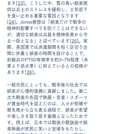
ます
[23]
。こうした中、質の高い娯楽提
供は兵士のストレスを緩和し、士気低下
を食い止める重要な要因となります
[24]
。Jones教授は「娯楽だけで戦争の
精神的影響すべてを防ぐことはできない
が、適切な娯楽は兵員を精神疾患から守
る一助となる」と述べています
[25]
。実
際、英国軍では派遣期間を短く区切り合
間に休養と娯楽の時間を設けることで、
前線兵のPTSD有病率を約3–7%程度（米
軍より低水準）に抑えているとの指摘が
あります
[26]
。
一般市民にとっても、戦争後の社会では
娯楽が心理的復興に貢献しました。第二
次大戦後の各国で映画・音楽・スポーツ
が黄金時代を迎えたのは、人々が悲嘆や
喪失感から立ち直る過程で、娯楽が希望
や楽しさを取り戻す象徴となったためで
す。例えば、日本では戦後の歌謡曲や娯
楽映画が庶民に笑いと安堵をもたらし、