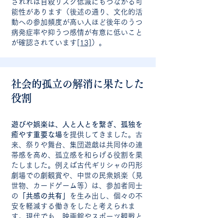
されれば自殺リスク低減にもつながる可
能性があります（後述の通り、文化的活
動への参加頻度が高い人ほど後年のうつ
病発症率や抑うつ感情が有意に低いこと
が確認されています
[13]
）。
社会的孤立の解消に果たした
役割
遊びや娯楽は、人と人とを繋ぎ、孤独を
癒やす重要な場
を提供してきました。古
来、祭りや舞台、集団遊戯は共同体の連
帯感を高め、孤立感を和らげる役割を果
たしました。例えば古代ギリシャの円形
劇場での劇観賞や、中世の民衆娯楽（見
世物、カードゲーム等）は、参加者同士
の
「共感の共有」
を生み出し、個々の不
安を軽減する働きをしたと考えられま
す。現代でも、映画館やスポーツ観戦と