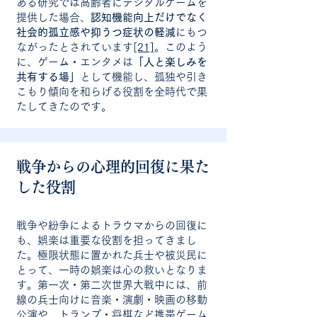
ある研究では高齢者にデジタルゲームを
提供した場合、
認知機能向上だけでなく
社会的孤立感や抑うつ症状の軽減
にもつ
ながったとされています
[21]
。このよう
に、ゲーム・エンタメは
「人と楽しみを
共有する場」
として機能し、孤独や引き
こもり傾向を和らげる役割を全時代で果
たしてきたのです。
戦争からの心理的回復に果た
した役割
戦争や紛争によるトラウマからの回復に
も、娯楽は重要な役割を担ってきまし
た。極限状態に置かれた兵士や被災民に
とって、一時の娯楽は心の救いとなりま
す。第一次・第二次世界大戦中には、前
線の兵士向けに音楽・演劇・映画の移動
公演や、トランプ・将棋など携帯ゲーム