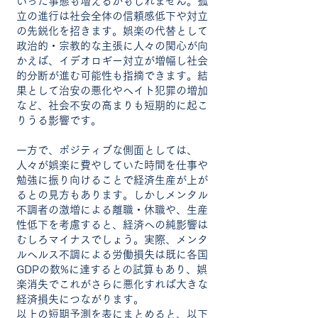
いった事態も増えるかもしれません。孤
立の進行は社会全体の信頼感低下や対立
の先鋭化を招きます。娯楽の代替として
政治的・宗教的な主張に人々の関心が向
かえば、イデオロギー対立が増幅し社会
的分断が進む可能性も指摘できます。結
果として治安の悪化やヘイト犯罪の増加
など、社会不安の高まりも短期的に起こ
りうる影響です。
一方で、ポジティブな側面としては、
人々が娯楽に費やしていた時間を仕事や
勉強に振り向けることで経済生産が上が
るとの見方もあります。しかしメンタル
不調者の激増による離職・休職や、生産
性低下を考慮すると、経済への純影響は
むしろマイナスでしょう。実際、メンタ
ルヘルス不調による労働損失は既に各国
GDPの数%に達するとの試算もあり、娯
楽消失でこれがさらに悪化すれば大きな
経済損失につながります。
以上の短期予測を表にまとめると、以下