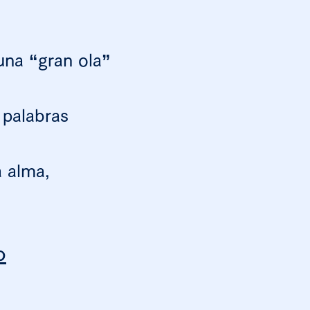
na “gran ola”
 palabras
 alma,
o