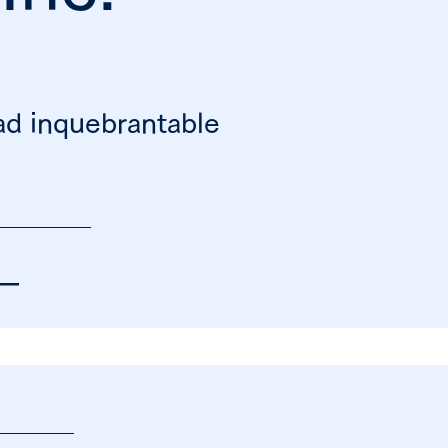
dad inquebrantable
 ―