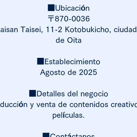
■Ubicación
〒870-0036
Daisan Taisei, 11-2 Kotobukicho, ciudad
de Oita
■Establecimiento
Agosto de 2025
■Detalles del negocio
roducción y venta de contenidos creati
películas.
■Contáctanos