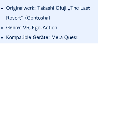
Originalwerk: Takashi Ofuji „The Last
Resort“ (Gentosha)
Genre: VR-Ego-Action
Kompatible Geräte: Meta Quest
Vollversion jetzt im Meta Store
erhältlich!
Demo jetzt im Meta Store verfügbar!
Ausstellung: Tokyo Game Show 2025
(September)
▶
Zur Detailseite